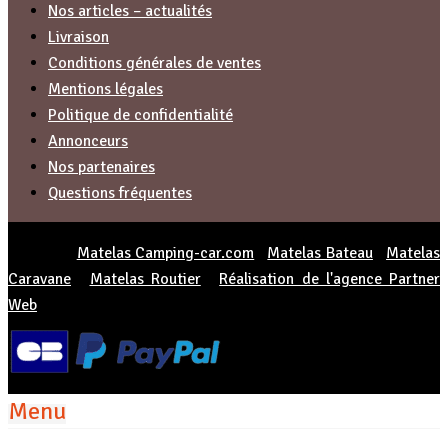
du
Nos articles – actualités
produit
Livraison
Conditions générales de ventes
Mentions légales
Politique de confidentialité
Annonceurs
Nos partenaires
Questions fréquentes
© 2026 -
Matelas Camping-car.com
|
Matelas Bateau
|
Matelas
Caravane
|
Matelas Routier
|
Réalisation de l'agence Partner
Web
Menu