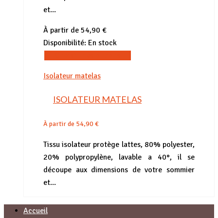
et...
À partir de
54,90
€
Disponibilité:
En stock
Ce
Choisir mes options
produit
Isolateur matelas
a
plusieurs
ISOLATEUR MATELAS
variations.
Les
À partir de
54,90
€
options
peuvent
Tissu isolateur protège lattes, 80% polyester,
être
20% polypropylène, lavable a 40°, il se
choisies
découpe aux dimensions de votre sommier
sur
et...
la
page
Accueil